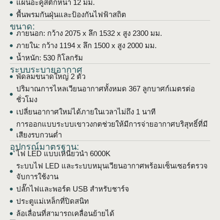
แผ่นอะคูสติกหนา 12 มม.
พื้นพรมกันฝุ่นและป้องกันไฟฟ้าสถิต
ขนาด:
ภายนอก: กว้าง 2075 x ลึก 1532 x สูง 2300 มม.
ภายใน: กว้าง 1194 x ลึก 1500 x สูง 2000 มม.
น้ำหนัก: 530 กิโลกรัม
ระบบระบายอากาศ
พัดลมขนาดใหญ่ 2 ตัว
ปริมาณการไหลเวียนอากาศทั้งหมด 367 ลูกบาศก์เมตรต่อ
ชั่วโมง
เปลี่ยนอากาศใหม่ได้ภายในเวลาไม่ถึง 1 นาที
การออกแบบระบบเขาวงกตช่วยให้มีการจ่ายอากาศบริสุทธิ์ที่มี
เสียงรบกวนต่ำ
อุปกรณ์มาตรฐาน:
ไฟ LED แบบเหนี่ยวนำ 6000K
ระบบไฟ LED และระบบหมุนเวียนอากาศพร้อมเซ็นเซอร์ตรวจ
จับการใช้งาน
ปลั๊กไฟและพอร์ต USB สำหรับชาร์จ
ประตูแม่เหล็กที่ปิดสนิท
ล้อเลื่อนที่สามารถเคลื่อนย้ายได้